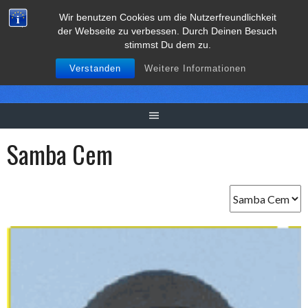
Springe
Wir benutzen Cookies um die Nutzerfreundlichkeit
zum
der Webseite zu verbessen. Durch Deinen Besuch
Inhalt
stimmst Du dem zu.
Verstanden
Weitere Informationen
Samba Cem