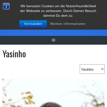
Springe
Wir benutzen Cookies um die Nutzerfreundlichkeit
zum
der Webseite zu verbessen. Durch Deinen Besuch
Inhalt
stimmst Du dem zu.
Verstanden
Weitere Informationen
Yasinho