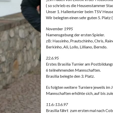
( so schrieb es die Heusenstammer Sta
Unser 1. Hallenturnier beim TSV Heu
Wir belegten einen sehr guten 5. Platz (
November 1995
Namensgebung der ersten Spieler.
zB: Hassinho, Prautschinho, Chris, Rain
Berkinho, Ali, Lollo, Lilliano, Berndo.
22.6.95
Erstes Brasilia Turnier am Postbildun
6 teilnehmenden Mannschaften.
Brasilia belegte den 3. Platz.
Es folgten weitere Turniere jeweils im 
Mannschaften erhöhte sich, auf bis zu
11.6.-13.6.97
Brasilia fährt zum ersten mal nach Co