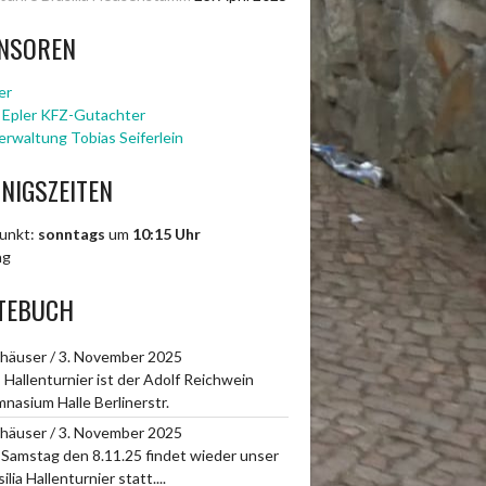
NSOREN
er
 Epler KFZ-Gutachter
rwaltung Tobias Seiferlein
INIGSZEITEN
punkt:
sonntags
um
10:15 Uhr
ng
TEBUCH
dhäuser
/
3. November 2025
 Hallenturnier ist der Adolf Reichwein
nasium Halle Berlinerstr.
dhäuser
/
3. November 2025
Samstag den 8.11.25 findet wieder unser
ilia Hallenturnier statt....