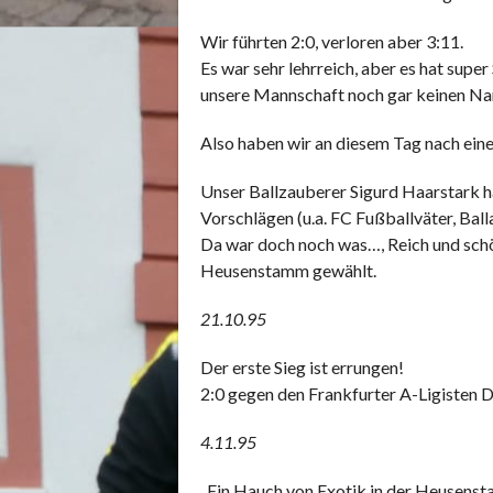
Wir führten 2:0, verloren aber 3:11.
Es war sehr lehrreich, aber es hat supe
unsere Mannschaft noch gar keinen Na
Also haben wir an diesem Tag nach ei
Unser Ballzauberer Sigurd Haarstark h
Vorschlägen (u.a. FC Fußballväter, Bal
Da war doch noch was…, Reich und schön
Heusenstamm gewählt.
21.10.95
Der erste Sieg ist errungen!
2:0 gegen den Frankfurter A-Ligisten 
4.11.95
„Ein Hauch von Exotik in der Heusenst