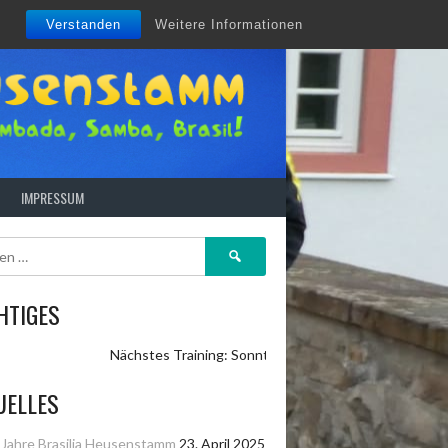
Verstanden
Weitere Informationen
H
IMPRESSUM
Suchen
nach:
HTIGES
Nächstes Training: Sonntag 10:30 Uhr auf dem Sportgelän
UELLES
 Jahre Brasilia Heusenstamm
23. April 2025