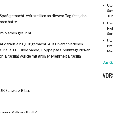
Uwe
Sam
r Spaß gemacht. Wir stellten an diesem Tag fest, das
Turn
men hatte.
Uwe
Fro
nem Namen gesucht.
Sor
Uwe
at daraus ein Quiz gemacht. Aus 8 verschiedenen
Bra
la Balla, FC Oldiebande, Doppelpass, Sonntagskicker,
Mar
, Brasilia) wurde mit großer Mehrheit Brasilia
Das G
VOR
DJK Schwarz Blau.
ammer Ballsporthalle“