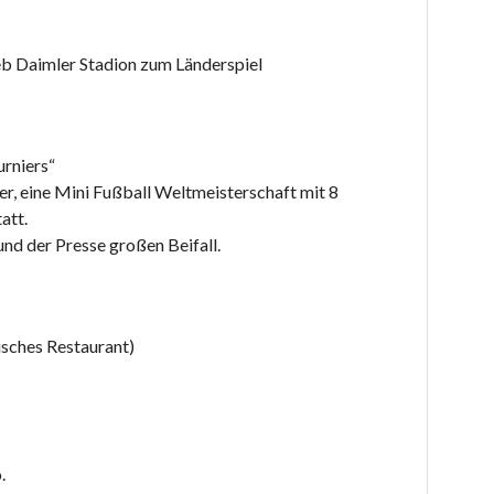
ieb Daimler Stadion zum Länderspiel
urniers“
r, eine Mini Fußball Weltmeisterschaft mit 8
att.
nd der Presse großen Beifall.
nisches Restaurant)
.