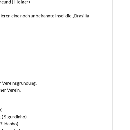
Freund ( Holger)
ieren eine noch unbekannte Insel die „Brasilia
r Vereinsgründung.
er Verein.
o)
 Sigurdinho)
ildanho)