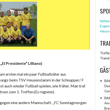
SPO
hpbau
Eugen
Hausve
TRA
Treff
Traini
El Presidente“ Lilliano)
GÄS
zum ersten mal ein paar Fußballväter aus
n Jungs beim TSV Heusenstamm in der Schnupper/ F
Bil
bst auch wieder Fußball spielen, wie früher. Man traf
Das
Gym
rum zum 1. Treffen.(Es regnete).
Bil
el gegen eine andere Mannschaft. „FC Sonntagmorgen
Am 
Bras